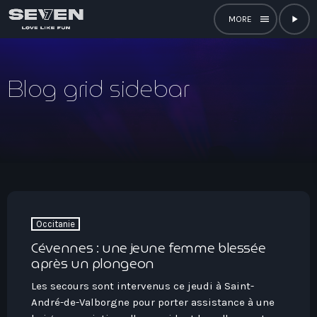
menu
play_arrow
close
Blog grid sidebar
open_in_new
RADIO
play_arrow
Seven Bourgogne-Franche-Comté
play_arrow
Seven Centre-Val De Loire
play_arrow
Occitanie
Seven Corse
Cévennes : une jeune femme blessée
après un plongeon
play_arrow
Seven PACA
Les secours sont intervenus ce jeudi à Saint-
play_arrow
André-de-Valborgne pour porter assistance à une
Seven Réunion