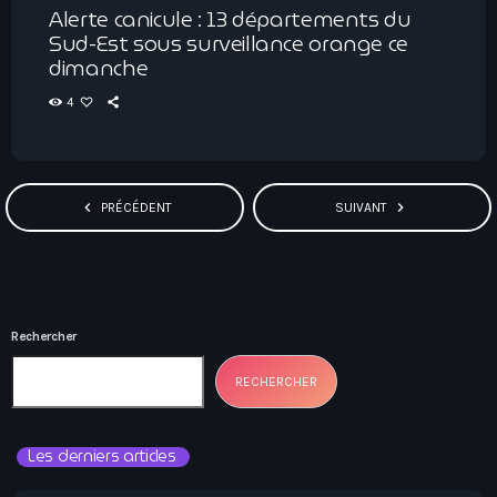
Alerte canicule : 13 départements du
Sud-Est sous surveillance orange ce
dimanche
4
navigate_before
navigate_next
PRÉCÉDENT
SUIVANT
Rechercher
RECHERCHER
Les derniers articles