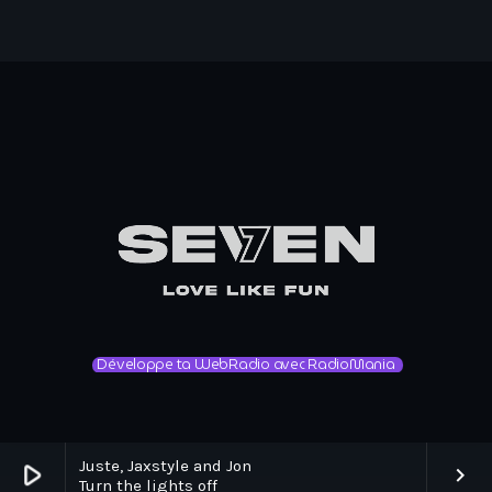
Développe ta WebRadio avec RadioMania
Juste, Jaxstyle and Jon
play_arrow
keyboard_arrow_right
Turn the lights off