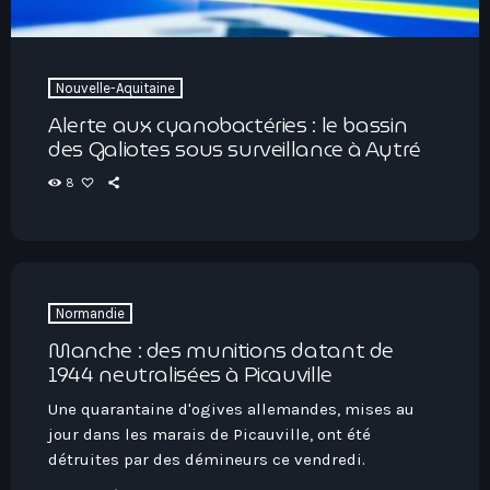
Hauts-De-France
Contacts
Île-De-France
La Réunion
Nouvelle-Aquitaine
Alerte aux cyanobactéries : le bassin
Normandie
des Galiotes sous surveillance à Aytré
Nouvelle-Aquitaine
8
Occitanie
Pays-De-La-Loire
Provence-Alpes-Côte D’Azur
Normandie
Manche : des munitions datant de
1944 neutralisées à Picauville
Une quarantaine d'ogives allemandes, mises au
jour dans les marais de Picauville, ont été
détruites par des démineurs ce vendredi.