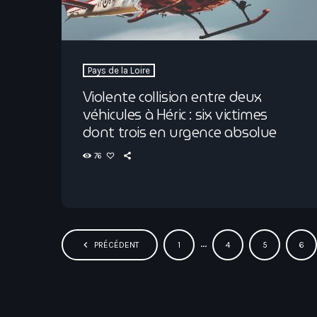
Pays de la Loire
Violente collision entre deux
véhicules à Héric : six victimes
dont trois en urgence absolue
76
…
navigate_before
PRÉCÉDENT
1
4
5
6