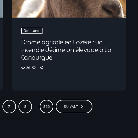
Occitanie
Drame agricole en Lozère : un
incendie décime un élevage à La
Canourgue
36
…
navigate_next
7
8
822
SUIVANT