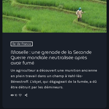
play_arrow
Seven Ile-De-France
Love Like Fun
Ile-de-France
News
keyboard_arrow_down
Moselle : une grenade de la Seconde
Guerre mondiale neutralisée après
Auvergne-Rhône-Alpes
Podcasts
avoir fumé
Bourgogne-Franche-Comté
Un agriculteur a découvert une munition ancienne
Mixstation
Bretagne
en plein travail dans un champ à Vahl-lès-
Bénestroff. L'objet, qui dégageait de la fumée, a dû
L’équipe
Centre-Val De Loire
être détruit par les démineurs.
Corse
Contact
10
Grand-Est