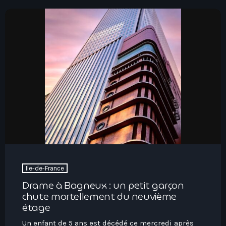
Hauts-De-France
Contacts
Île-De-France
La Réunion
Normandie
Nouvelle-Aquitaine
Occitanie
Pays-De-La-Loire
Provence-Alpes-Côte D’Azur
Ile-de-France
Drame à Bagneux : un petit garçon
chute mortellement du neuvième
étage
Un enfant de 5 ans est décédé ce mercredi après