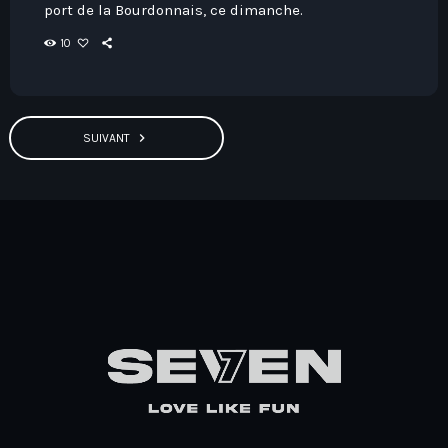
port de la Bourdonnais, ce dimanche.
10
navigate_next
SUIVANT