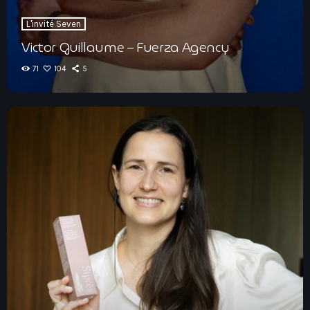
L'invité Seven
Victor Guillaume – Fuerza Agency
71
104
5
L'invité Seven