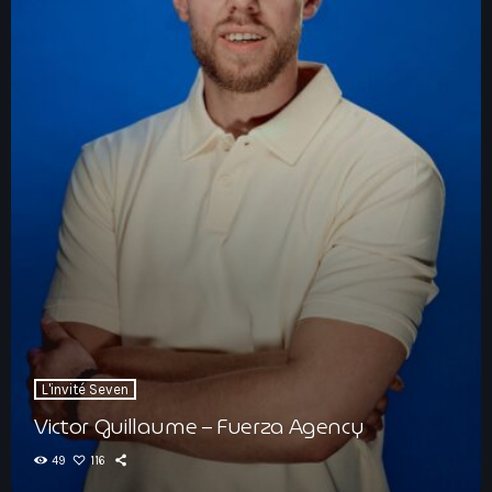
Hauts-De-France
Contacts
Île-De-France
La Réunion
Normandie
Nouvelle-Aquitaine
Occitanie
Pays-De-La-Loire
Provence-Alpes-Côte D’Azur
L'invité Seven
Victor Guillaume – Fuerza Agency
49
116