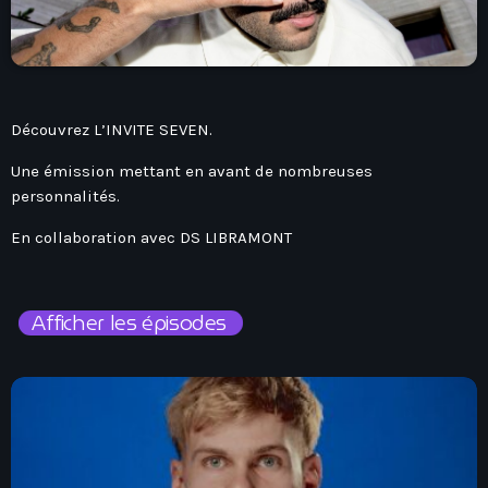
play_arrow
Seven Ile-De-France
Découvrez L’INVITE SEVEN.
Love Like Fun
Une émission mettant en avant de nombreuses
personnalités.
News
keyboard_arrow_down
En collaboration avec DS LIBRAMONT
Auvergne-Rhône-Alpes
Podcasts
Bourgogne-Franche-Comté
Afficher les épisodes
Mixstation
Bretagne
L’équipe
Centre-Val De Loire
Corse
Contact
Grand-Est