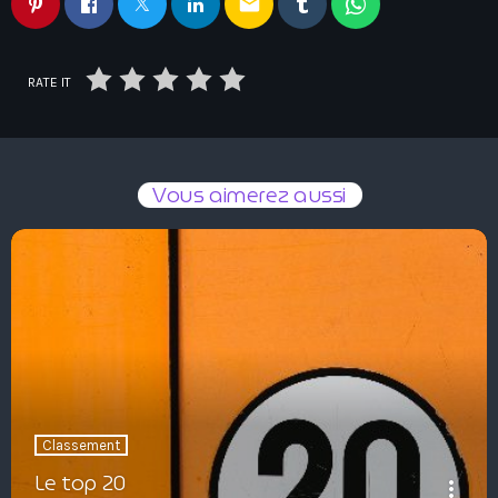
email
RATE IT
Vous aimerez aussi
Classement
Le top 20
more_vert