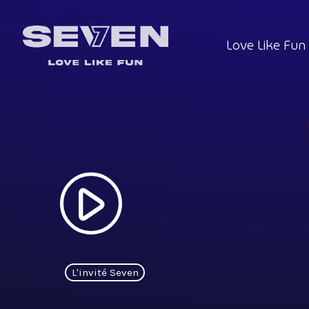
Love Like Fun
play_arrow
L'invité Seven