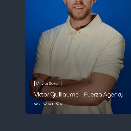
L'invité Seven
Victor Guillaume – Fuerza Agency
71
104
5