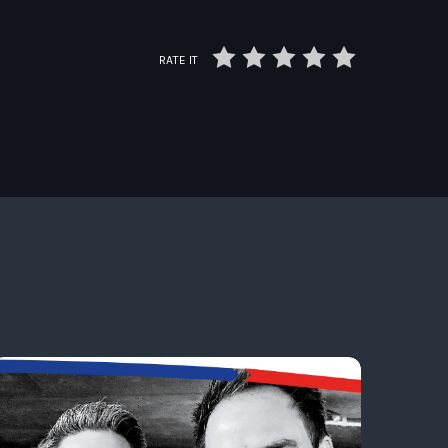
RATE IT
L'invité Seven