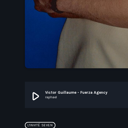
play_arrow
Victor Guillaume - Fuerza Agency
raphael
L'INVITÉ SEVEN