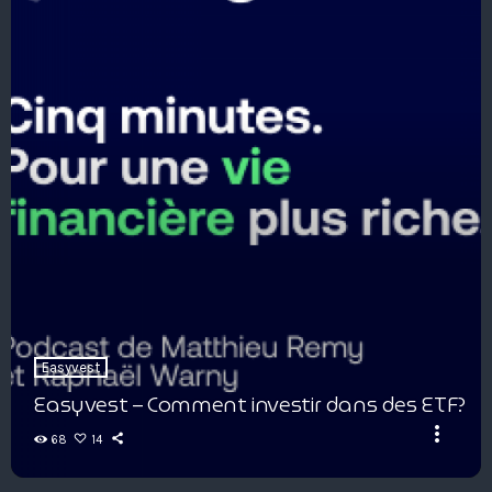
Easyvest
Easyvest – Comment investir dans des ETF?
more_vert
68
14