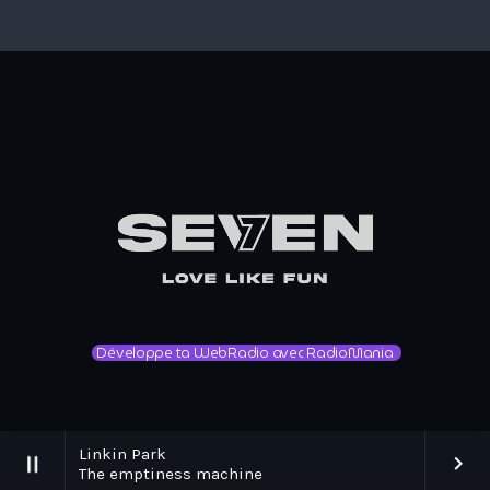
Développe ta WebRadio avec RadioMania
Linkin Park
pause
keyboard_arrow_right
The emptiness machine