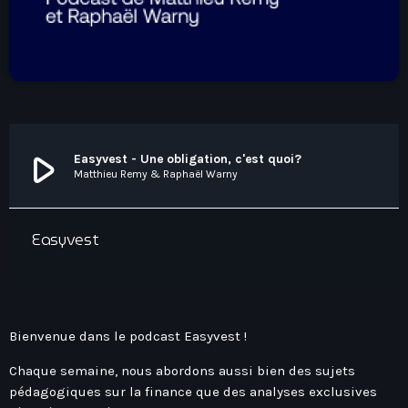
Hauts-De-France
Contacts
Île-De-France
La Réunion
Normandie
Nouvelle-Aquitaine
play_arrow
Easyvest - Une obligation, c'est quoi?
Occitanie
Matthieu Remy & Raphaël Warny
Pays-De-La-Loire
Provence-Alpes-Côte D’Azur
Easyvest
Bienvenue dans le podcast Easyvest !
Chaque semaine, nous abordons aussi bien des sujets
pédagogiques sur la finance que des analyses exclusives