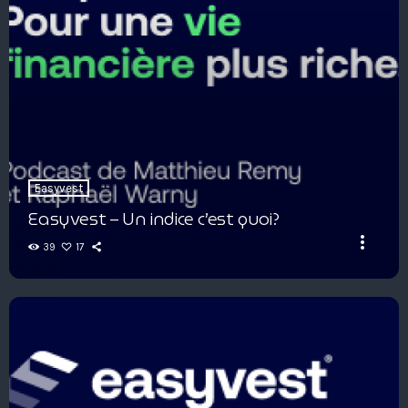
Easyvest
Easyvest – Un indice c’est quoi?
more_vert
39
17
Easyvest