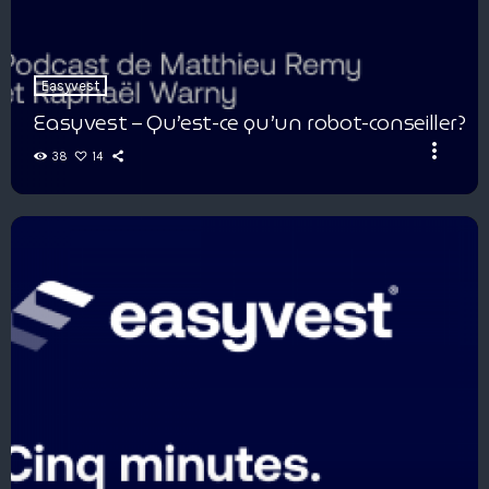
Easyvest
Easyvest – Qu’est-ce qu’un robot-conseiller?
more_vert
38
14
Easyvest