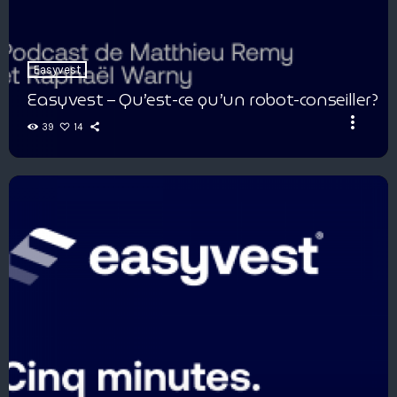
Easyvest
Easyvest – Qu’est-ce qu’un robot-conseiller?
more_vert
39
14
Easyvest