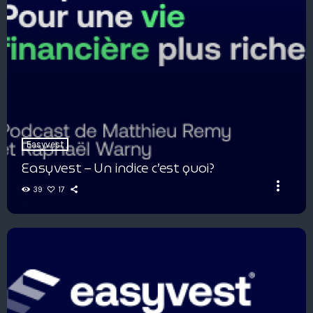
Easyvest
Easyvest – Un indice c’est quoi?
more_vert
39
17
Easyvest