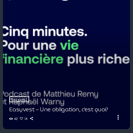
Easyvest
Easyvest – Une obligation, c’est quoi?
more_vert
42
14