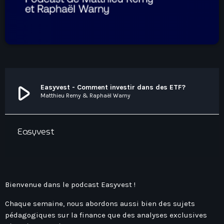
Hauts-De-France
Contacts
Île-De-France
La Réunion
Normandie
Nouvelle-Aquitaine
play_arrow
Easyvest - Comment investir dans des ETF?
Occitanie
Matthieu Remy & Raphaël Warny
Pays-De-La-Loire
Provence-Alpes-Côte D’Azur
Easyvest
Bienvenue dans le podcast Easyvest !
Chaque semaine, nous abordons aussi bien des sujets
pédagogiques sur la finance que des analyses exclusives