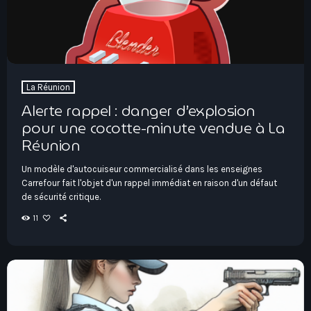
play_arrow
Seven Ile-De-France
La Réunion
Love Like Fun
Alerte rappel : danger d’explosion
pour une cocotte-minute vendue à La
News
keyboard_arrow_down
Réunion
Auvergne-Rhône-Alpes
Un modèle d'autocuiseur commercialisé dans les enseignes
Podcasts
Carrefour fait l'objet d'un rappel immédiat en raison d'un défaut
Bourgogne-Franche-Comté
de sécurité critique.
Mixstation
Bretagne
11
L’équipe
Centre-Val De Loire
Corse
Contact
Grand-Est