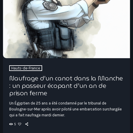
Hauts-De-France
Contacts
Île-De-France
La Réunion
Normandie
Nouvelle-Aquitaine
Occitanie
Pays-De-La-Loire
Hauts-de-France
Provence-Alpes-Côte D’Azur
Naufrage d’un canot dans la Manche
: un passeur écopant d’un an de
prison ferme
Un Égyptien de 25 ans a été condamné par le tribunal de
Boulogne-sur-Mer après avoir piloté une embarcation surchargée
qui a fait naufrage mardi dernier.
5