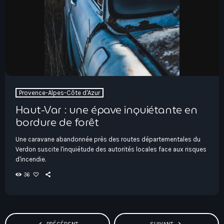
Provence-Alpes-Côte d'Azur
Haut-Var : une épave inquiétante en
bordure de forêt
Une caravane abandonnée près des routes départementales du
Verdon suscite l'inquiétude des autorités locales face aux risques
d'incendie.
36
navigate_before
navigate_next
PRÉCÉDENT
SUIVANT