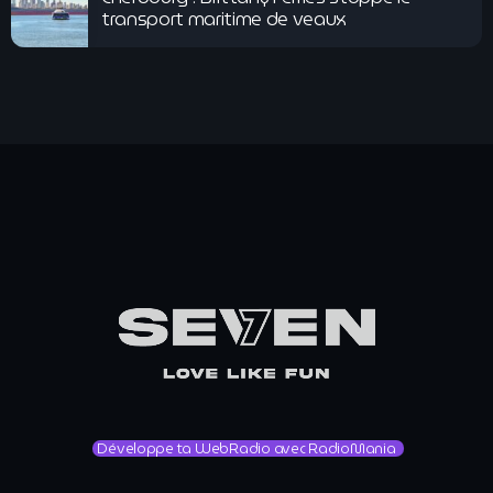
transport maritime de veaux
Développe ta WebRadio avec RadioMania