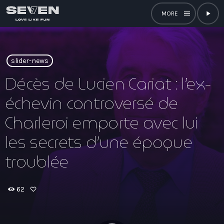
menu
play_arrow
close
open_in_new
RADIO
slider-news
Décès de Lucien Cariat : l’ex-
échevin controversé de
play_arrow
Seven Bourgogne-Franche-Comté
Charleroi emporte avec lui
play_arrow
Seven Centre-Val De Loire
les secrets d’une époque
troublée
play_arrow
Seven Corse
play_arrow
Seven PACA
62
play_arrow
Seven Réunion