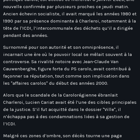
Hauts-De-France
Contacts
nouvelle confirmée par plusieurs proches ce jeudi matin.
Île-De-France
Ancien échevin socialiste, il avait marqué les années 1980 et
1990 par sa présence dominante à Charleroi, notamment à la
La Réunion
tête de l'ICDI, l’intercommunale des déchets qu’il a dirigée
Normandie
pendant des années.
Nouvelle-Aquitaine
Surnommé pour son autorité et son omniprésence, il
incarnait une ère où le pouvoir local se mêlait souvent à la
Occitanie
controverse. Sa rivalité notoire avec Jean-Claude Van
Pays-De-La-Loire
Cauwenberghe, figure forte du PS carolo, avait contribué à
façonner sa réputation, tout comme son implication dans
Provence-Alpes-Côte D’Azur
les "affaires carolos" du début des années 2000.
Alors que le scandale de la Carolorégienne ébranlait
Charleroi, Lucien Cariat avait été l’une des cibles principales
de la justice. S’il fut acquitté dans le dossier "Ville", il
n’échappa pas à des condamnations liées à sa gestion de
l’ICDI.
Malgré ces zones d’ombre, son décès tourne une page