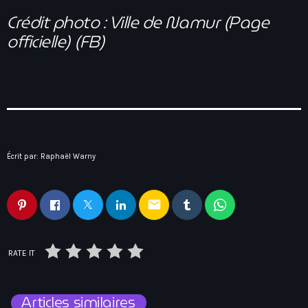
Crédit photo : Ville de Namur (Page
officielle) (FB)
Écrit par:
Raphaël Warny
email
RATE IT
Articles similaires