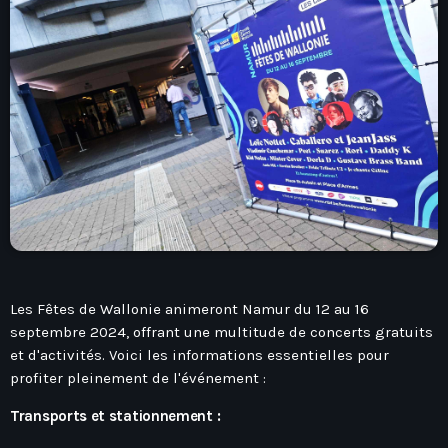
play_arrow
Seven Ile-De-France
Love Like Fun
News
keyboard_arrow_down
Auvergne-Rhône-Alpes
Podcasts
Bourgogne-Franche-Comté
Mixstation
Les Fêtes de Wallonie animeront Namur du 12 au 16
Bretagne
septembre 2024, offrant une multitude de concerts gratuits
L’équipe
Centre-Val De Loire
et d'activités. Voici les informations essentielles pour
profiter pleinement de l'événement :
Corse
Contact
Transports et stationnement :
Grand-Est