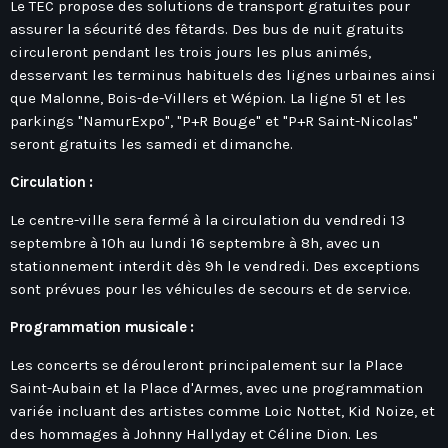
Hauts-De-France
Le TEC propose des solutions de transport gratuites pour
Contacts
assurer la sécurité des fêtards. Des bus de nuit gratuits
Île-De-France
circuleront pendant les trois jours les plus animés,
La Réunion
desservant les terminus habituels des lignes urbaines ainsi
que Malonne, Bois-de-Villers et Wépion. La ligne 51 et les
Normandie
parkings "NamurExpo", "P+R Bouge" et "P+R Saint-Nicolas"
seront gratuits les samedi et dimanche.
Nouvelle-Aquitaine
Occitanie
Circulation :
Pays-De-La-Loire
Le centre-ville sera fermé à la circulation du vendredi 13
septembre à 10h au lundi 16 septembre à 8h, avec un
Provence-Alpes-Côte D’Azur
stationnement interdit dès 9h le vendredi. Des exceptions
sont prévues pour les véhicules de secours et de service.
Programmation musicale :
Les concerts se dérouleront principalement sur la Place
Saint-Aubain et la Place d'Armes, avec une programmation
variée incluant des artistes comme Loic Nottet, Kid Noize, et
des hommages à Johnny Hallyday et Céline Dion. Les