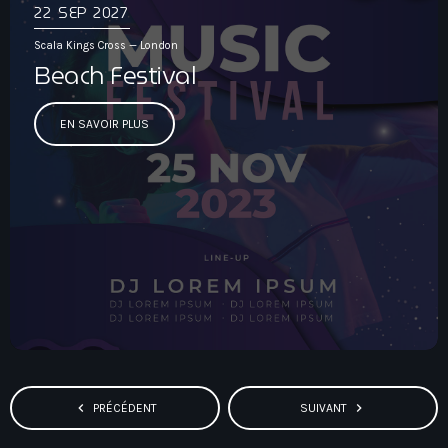
22
SEP 2027
Scala Kings Cross — London
Beach Festival
EN SAVOIR PLUS
navigate_before
navigate_next
PRÉCÉDENT
SUIVANT