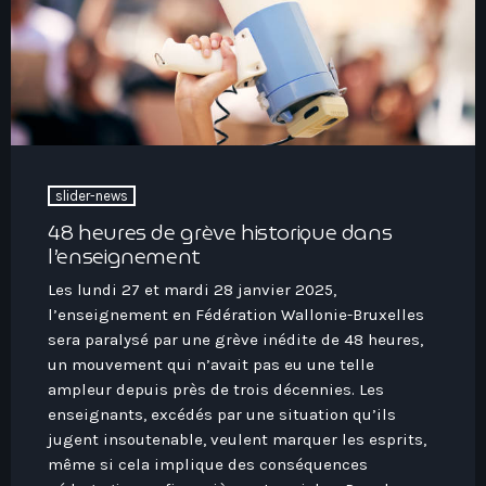
play_arrow
Seven Ile-De-France
Love Like Fun
slider-news
News
keyboard_arrow_down
48 heures de grève historique dans
l’enseignement
Auvergne-Rhône-Alpes
Podcasts
Les lundi 27 et mardi 28 janvier 2025,
Bourgogne-Franche-Comté
l’enseignement en Fédération Wallonie-Bruxelles
Mixstation
Bretagne
sera paralysé par une grève inédite de 48 heures,
un mouvement qui n’avait pas eu une telle
L’équipe
Centre-Val De Loire
ampleur depuis près de trois décennies. Les
Corse
enseignants, excédés par une situation qu’ils
Contact
jugent insoutenable, veulent marquer les esprits,
Grand-Est
même si cela implique des conséquences