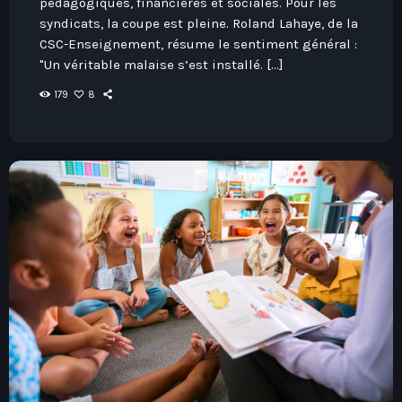
pédagogiques, financières et sociales. Pour les
Hauts-De-France
Contacts
syndicats, la coupe est pleine. Roland Lahaye, de la
Île-De-France
CSC-Enseignement, résume le sentiment général :
"Un véritable malaise s’est installé. […]
La Réunion
179
8
Normandie
Nouvelle-Aquitaine
Occitanie
Pays-De-La-Loire
Provence-Alpes-Côte D’Azur