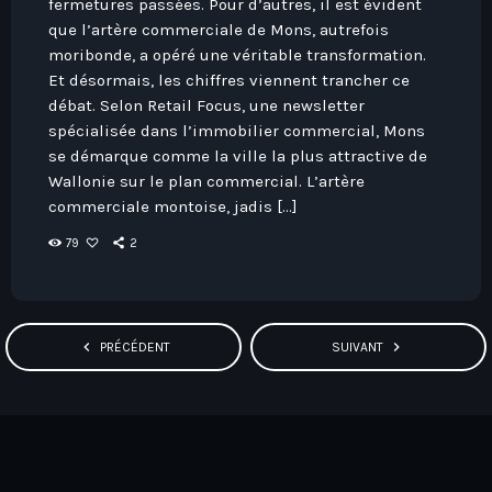
fermetures passées. Pour d’autres, il est évident
que l’artère commerciale de Mons, autrefois
moribonde, a opéré une véritable transformation.
Et désormais, les chiffres viennent trancher ce
débat. Selon Retail Focus, une newsletter
spécialisée dans l’immobilier commercial, Mons
se démarque comme la ville la plus attractive de
Wallonie sur le plan commercial. L’artère
commerciale montoise, jadis […]
79
2
navigate_before
navigate_next
PRÉCÉDENT
SUIVANT