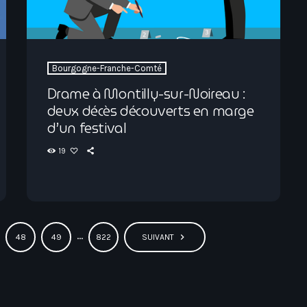
Bourgogne-Franche-Comté
Drame à Montilly-sur-Noireau :
deux décès découverts en marge
d’un festival
19
…
navigate_next
48
49
822
SUIVANT