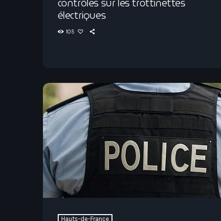
contrôles sur les trottinettes
électriques
105
Hauts-de-France