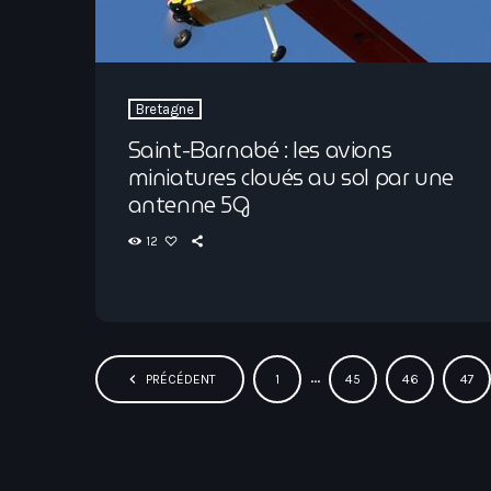
Bretagne
Saint-Barnabé : les avions
miniatures cloués au sol par une
antenne 5G
12
…
navigate_before
PRÉCÉDENT
1
45
46
47