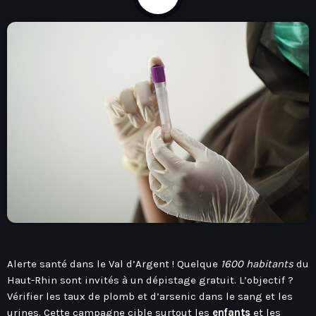
play_arrow
Seven Ile-De-France
Love Like Fun
News
keyboard_arrow_down
Auvergne-Rhône-Alpes
Podcasts
Bourgogne-Franche-Comté
Mixstation
Bretagne
L’équipe
Centre-Val De Loire
Alerte santé dans le Val d’Argent ! Quelque
1600 habitants
du
Corse
Contact
Haut-Rhin sont invités à un dépistage gratuit. L’objectif ?
Grand-Est
Vérifier les taux de plomb et d’arsenic dans le sang et les
urines. Cette campagne cible surtout les
enfants
et les