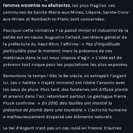
Hauts-De-France
femmes enceintes ou allaitantes
, les plus fragiles. Les
Contacts
Île-De-France
communes de Sainte-Marie-aux-Mines, Lièpvre, Sainte-Croix-
aux-Mines et Rombach-le-Franc sont concernées.
La Réunion
Pourquoi cette initiative ? Le
passé minier et industriel
de la
Normandie
vallée est en cause. Augustin Cellard, secrétaire général de
Nouvelle-Aquitaine
la préfecture du Haut-Rhin, l’affirme : «
Pas d’inquiétude
particulière pour le moment
, mais la présence de ces
Occitanie
matériaux dans le sol nous impose d’agir. » L’idée est de
Pays-De-La-Loire
prévenir tout risque pour les populations les plus exposées.
Provence-Alpes-Côte D’Azur
Remontons le temps ! Dès le 8e siècle, on extrayait l’argent
ici. Les « haldes » (rejets miniers) ont libéré l’arsenic avec
les eaux de pluie. Plus tard, des fonderies ont diffusé plomb
et arsenic dans l’air, retombant partout. Le géologue Pierre
Fluck confirme : «
En 2010, des fouilles ont montré la
présence de plomb dans une tourbière.
» L’activité humaine
a malheureusement dispersé ces éléments naturels.
Le Val d’Argent n’est pas un cas isolé en France. D’autres