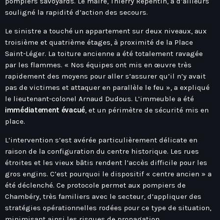
pompiers savoyards. Le maire, Thierry Repentin, a d’ailleurs
Hauts-De-France
Contacts
souligné la rapidité d’action des secours.
Île-De-France
Le sinistre a touché un appartement sur deux niveaux, aux
La Réunion
troisième et quatrième étages, à proximité de la Place
Normandie
Saint-Léger. La toiture ancienne a été totalement ravagée
par les flammes. « Nos équipes ont mis en œuvre très
Nouvelle-Aquitaine
rapidement des moyens pour aller s’assurer qu’il n’y avait
pas de victimes et attaquer en parallèle le feu », a expliqué
Occitanie
le lieutenant-colonel Arnaud Dudous. L’immeuble a été
Pays-De-La-Loire
immédiatement évacué
, et un périmètre de sécurité mis en
place.
Provence-Alpes-Côte D’Azur
L’intervention s’est avérée particulièrement délicate en
raison de la configuration du centre historique. Les rues
étroites et les vieux bâtis rendent l’accès difficile pour les
gros engins. C’est pourquoi le dispositif « centre ancien » a
été déclenché. Ce protocole permet aux pompiers de
Chambéry, très familiers avec le secteur, d’appliquer des
stratégies opérationnelles rodées pour ce type de situation,
minimisant ainsi les risques de propagation.