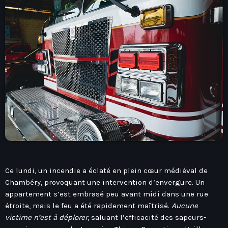
play_arrow
Seven Ile-De-France
Love Like Fun
News
keyboard_arrow_down
Auvergne-Rhône-Alpes
Podcasts
Bourgogne-Franche-Comté
Mixstation
Bretagne
Ce lundi, un incendie a éclaté en plein cœur médiéval de
L’équipe
Centre-Val De Loire
Chambéry, provoquant une intervention d’envergure. Un
appartement s’est embrasé peu avant midi dans une rue
Corse
Contact
étroite, mais le feu a été rapidement maîtrisé.
Aucune
Grand-Est
victime n’est à déplorer
, saluant l’efficacité des sapeurs-