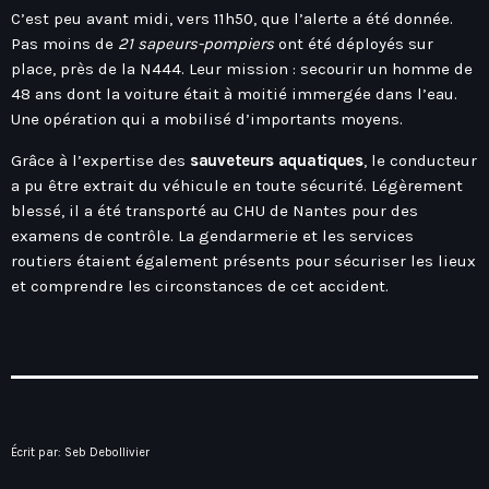
Hauts-De-France
C’est peu avant midi, vers 11h50, que l’alerte a été donnée.
Contacts
Île-De-France
Pas moins de
21 sapeurs-pompiers
ont été déployés sur
place, près de la N444. Leur mission : secourir un homme de
La Réunion
48 ans dont la voiture était à moitié immergée dans l’eau.
Normandie
Une opération qui a mobilisé d’importants moyens.
Nouvelle-Aquitaine
Grâce à l’expertise des
sauveteurs aquatiques
, le conducteur
a pu être extrait du véhicule en toute sécurité. Légèrement
Occitanie
blessé, il a été transporté au CHU de Nantes pour des
Pays-De-La-Loire
examens de contrôle. La gendarmerie et les services
routiers étaient également présents pour sécuriser les lieux
Provence-Alpes-Côte D’Azur
et comprendre les circonstances de cet accident.
Écrit par:
Seb Debollivier