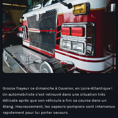
play_arrow
Seven Ile-De-France
Love Like Fun
News
keyboard_arrow_down
Auvergne-Rhône-Alpes
Podcasts
Bourgogne-Franche-Comté
Mixstation
Bretagne
Grosse frayeur ce dimanche à Couëron, en Loire-Atlantique !
L’équipe
Centre-Val De Loire
Un automobiliste s’est retrouvé dans une situation très
délicate après que son véhicule a fini sa course dans un
Corse
Contact
étang. Heureusement, les sapeurs-pompiers sont intervenus
Grand-Est
rapidement pour lui porter secours.