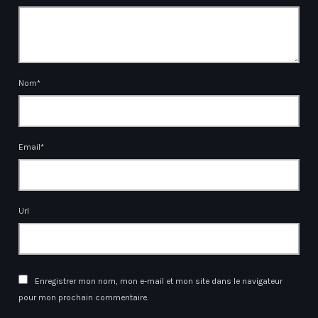
Nom*
Email*
Url
Enregistrer mon nom, mon e-mail et mon site dans le navigateur
pour mon prochain commentaire.