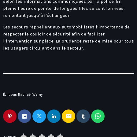
selon les informations communiquées par la police. En
Hauts-De-France
Contacts
pleine heure de pointe, de longues files se sont formées,
Île-De-France
remontant jusqu’à l’échangeur.
La Réunion
Les secours rappellent aux automobilistes l’importance de
Normandie
respecter le couloir de sécurité afin de faciliter
l’intervention sur place. La prudence reste de mise pour tous
Nouvelle-Aquitaine
les usagers circulant dans le secteur.
Occitanie
Pays-De-La-Loire
Provence-Alpes-Côte D’Azur
Écrit par:
Raphaël Warny
email