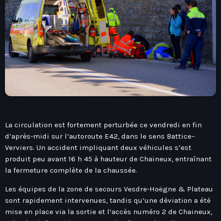
play_arrow
Seven Ile-De-France
Love Like Fun
News
keyboard_arrow_down
Auvergne-Rhône-Alpes
Podcasts
La circulation est fortement perturbée ce vendredi en fin
d’après-midi sur l’autoroute E42, dans le sens Battice–
Bourgogne-Franche-Comté
Mixstation
Verviers. Un accident impliquant deux véhicules s’est
Bretagne
produit peu avant 16 h 45 à hauteur de Chaineux, entraînant
L’équipe
la fermeture complète de la chaussée.
Centre-Val De Loire
Corse
Les équipes de la zone de secours Vesdre-Hoëgne & Plateau
Contact
sont rapidement intervenues, tandis qu’une déviation a été
Grand-Est
mise en place via la sortie et l’accès numéro 2 de Chaineux,