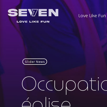
Love Like Fun
Slider News
Occupati
église