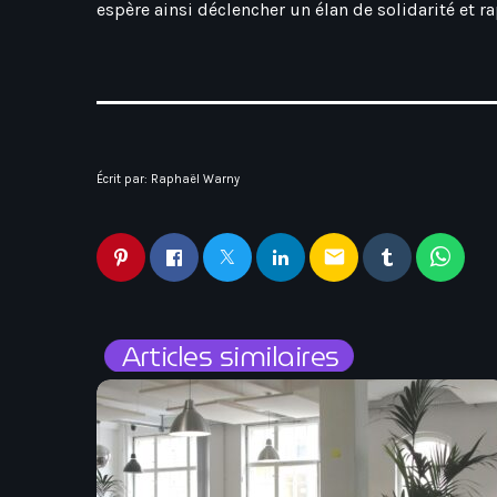
espère ainsi déclencher un élan de solidarité et r
Écrit par:
Raphaël Warny
email
Articles similaires