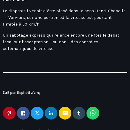
Hauts-De-France
Contacts
Le dispositif venait d’être placé dans le sens Henri-Chapelle
Île-De-France
→ Verviers, sur une portion où la vitesse est pourtant
La Réunion
limitée à 50 km/h.
Normandie
Un sabotage express qui relance encore une fois le débat
local sur l’acceptation – ou non – des contrôles
Nouvelle-Aquitaine
automatiques de vitesse.
Occitanie
Pays-De-La-Loire
Provence-Alpes-Côte D’Azur
Écrit par:
Raphaël Warny
email