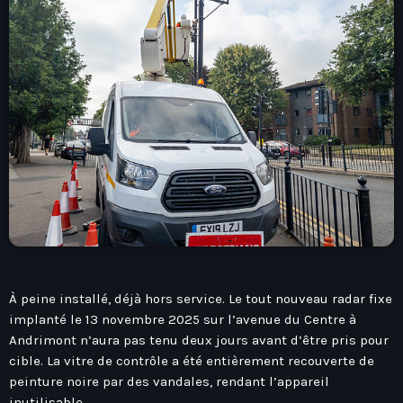
play_arrow
Seven Ile-De-France
Love Like Fun
News
keyboard_arrow_down
Auvergne-Rhône-Alpes
Podcasts
Bourgogne-Franche-Comté
Mixstation
Bretagne
À peine installé, déjà hors service. Le tout nouveau radar fixe
L’équipe
Centre-Val De Loire
implanté le 13 novembre 2025 sur l’avenue du Centre à
Andrimont n’aura pas tenu deux jours avant d’être pris pour
Corse
Contact
cible. La vitre de contrôle a été entièrement recouverte de
Grand-Est
peinture noire par des vandales, rendant l’appareil
inutilisable.