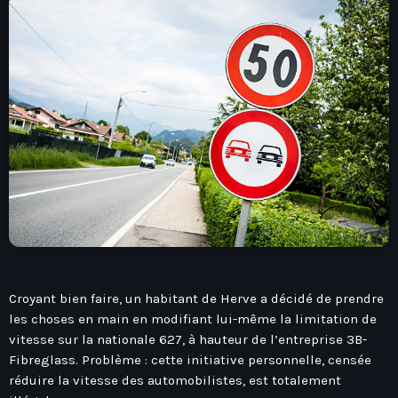
play_arrow
Seven Ile-De-France
Love Like Fun
News
keyboard_arrow_down
Auvergne-Rhône-Alpes
Podcasts
Bourgogne-Franche-Comté
Mixstation
Bretagne
Croyant bien faire, un habitant de Herve a décidé de prendre
L’équipe
Centre-Val De Loire
les choses en main en modifiant lui-même la limitation de
vitesse sur la nationale 627, à hauteur de l’entreprise 3B-
Corse
Contact
Fibreglass. Problème : cette initiative personnelle, censée
Grand-Est
réduire la vitesse des automobilistes, est totalement