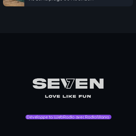
Développe ta WebRadio avec RadioMania