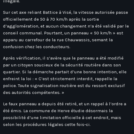
illégale.
Hauts-De-France
Contacts
Île-De-France
Sur cet axe reliant Battice à Visé, la vitesse autorisée passe
officiellement de 50 à 70 km/h après la sortie
La Réunion
d’agglomération, et aucun changement n’a été validé par le
Normandie
conseil communal. Pourtant, un panneau « 50 km/h » est
apparu au carrefour de la rue Chauwassis, semant la
Nouvelle-Aquitaine
confusion chez les conducteurs.
Occitanie
Après vérification, il s’avère que le panneau a été modifié
Pays-De-La-Loire
par un citoyen soucieux de la sécurité routière dans son
quartier. Si la démarche partait d’une bonne intention, elle
Provence-Alpes-Côte D’Azur
enfreint la loi : « C’est strictement interdit, rappelle la
police. Toute signalisation routière est du ressort exclusif
des autorités compétentes. »
Le faux panneau a depuis été retiré, et un rappel à l’ordre a
été émis. La commune de Herve étudie désormais la
possibilité d’une limitation officielle à cet endroit, mais
selon les procédures légales cette fois-ci.