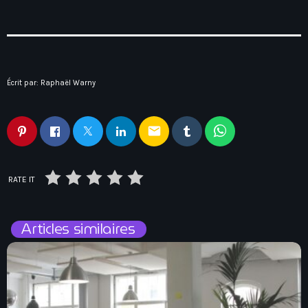
Écrit par:
Raphaël Warny
email
RATE IT
Articles similaires