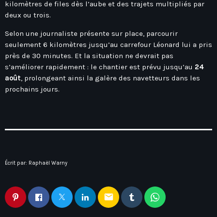
Hauts-De-France
kilomètres de files dès l’aube et des trajets multipliés par
Contacts
deux ou trois.
Île-De-France
Selon une journaliste présente sur place, parcourir
La Réunion
seulement 6 kilomètres jusqu’au carrefour Léonard lui a pris
Normandie
près de 30 minutes. Et la situation ne devrait pas
s’améliorer rapidement : le chantier est prévu jusqu’au
24
Nouvelle-Aquitaine
août
, prolongeant ainsi la galère des navetteurs dans les
Occitanie
prochains jours.
Pays-De-La-Loire
Provence-Alpes-Côte D’Azur
Écrit par:
Raphaël Warny
email