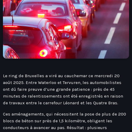
play_arrow
Seven Ile-De-France
Love Like Fun
News
keyboard_arrow_down
Auvergne-Rhône-Alpes
Podcasts
Le ring de Bruxelles a viré au cauchemar ce mercredi 20
Bourgogne-Franche-Comté
août 2025. Entre Waterloo et Tervuren, les automobilistes
Mixstation
ont dû faire preuve d’une grande patience : près de 45
Bretagne
minutes de ralentissements ont été enregistrés en raison
L’équipe
Centre-Val De Loire
de travaux entre le carrefour Léonard et les Quatre Bras.
Corse
Ces aménagements, qui nécessitent la pose de plus de 200
Contact
blocs de béton sur près de 1,5 kilomètre, obligent les
Grand-Est
conducteurs à avancer au pas. Résultat : plusieurs