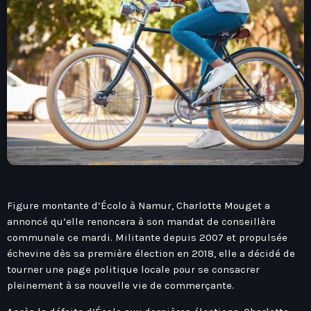
play_arrow
Seven Ile-De-France
Love Like Fun
News
keyboard_arrow_down
Auvergne-Rhône-Alpes
Podcasts
Bourgogne-Franche-Comté
Mixstation
Figure montante d’Écolo à Namur, Charlotte Mouget a
Bretagne
annoncé qu’elle renoncera à son mandat de conseillère
L’équipe
communale ce mardi. Militante depuis 2007 et propulsée
Centre-Val De Loire
échevine dès sa première élection en 2018, elle a décidé de
Corse
tourner une page politique locale pour se consacrer
Contact
pleinement à sa nouvelle vie de commerçante.
Grand-Est