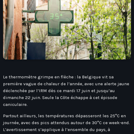
play_arrow
Seven Ile-De-France
Love Like Fun
News
keyboard_arrow_down
Auvergne-Rhône-Alpes
Podcasts
Le thermomètre grimpe en flèche : la Belgique vit sa
Bourgogne-Franche-Comté
première vague de chaleur de l’année, avec une alerte jaune
Mixstation
déclenchée par l’IRM dès ce mardi 17 juin et jusqu’au
Bretagne
dimanche 22 juin. Seule la Côte échappe à cet épisode
L’équipe
Centre-Val De Loire
caniculaire.
Corse
Partout ailleurs, les températures dépasseront les 25°C en
Contact
journée, avec des pics attendus autour de 30°C ce week-end.
Grand-Est
L’avertissement s’applique à l’ensemble du pays, à