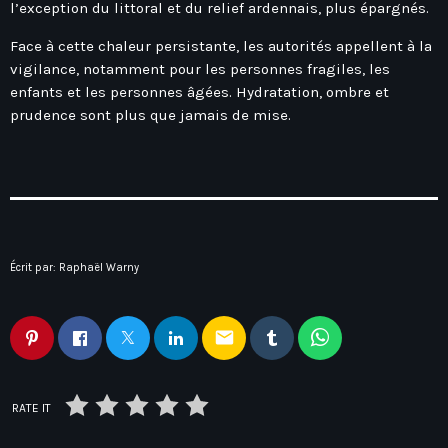
Hauts-De-France
l’exception du littoral et du relief ardennais, plus épargnés.
Contacts
Île-De-France
Face à cette chaleur persistante, les autorités appellent à la
vigilance, notamment pour les personnes fragiles, les
La Réunion
enfants et les personnes âgées. Hydratation, ombre et
Normandie
prudence sont plus que jamais de mise.
Nouvelle-Aquitaine
Occitanie
Pays-De-La-Loire
Provence-Alpes-Côte D’Azur
Écrit par:
Raphaël Warny
email
RATE IT