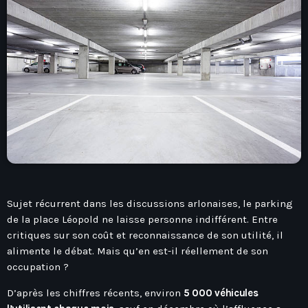
play_arrow
Seven Ile-De-France
Love Like Fun
News
keyboard_arrow_down
Auvergne-Rhône-Alpes
Podcasts
Bourgogne-Franche-Comté
Mixstation
Sujet récurrent dans les discussions arlonaises, le parking
Bretagne
de la place Léopold ne laisse personne indifférent. Entre
L’équipe
critiques sur son coût et reconnaissance de son utilité, il
Centre-Val De Loire
alimente le débat. Mais qu’en est-il réellement de son
Corse
occupation ?
Contact
Grand-Est
D’après les chiffres récents, environ
5 000 véhicules