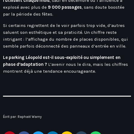
l’utilisent chaque mois
, sauf en décembre où l’affluence a
Hauts-De-France
Contacts
explosé avec plus de
9 000 passages
, sans doute boostée
Île-De-France
par la période des fêtes.
La Réunion
Si certains regrettent de le voir parfois trop vide, d’autres
saluent son esthétique et sa praticité. Un chiffre reste
Normandie
intrigant : l’affichage du nombre de places disponibles, qui
Nouvelle-Aquitaine
semble parfois déconnecté des panneaux d’entrée en ville.
Occitanie
Le parking Léopold est-il sous-exploité ou simplement en
Pays-De-La-Loire
phase d’adaptation ?
L’avenir nous le dira, mais les chiffres
montrent déjà une tendance encourageante.
Provence-Alpes-Côte D’Azur
Écrit par:
Raphaël Warny