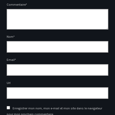
Commentaire*
Nom*
Email*
Url
Enregistrer mon nom, mon e-mail et mon site dans le navigateur
pour mon prochain commentaire.