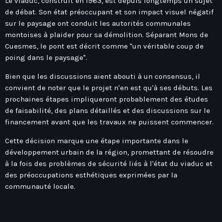
Le viaduc, construit en 1963, est depuis longtemps un sujet
Hauts-De-France
Contacts
de débat. Son état préoccupant et son impact visuel négatif
Île-De-France
sur le paysage ont conduit les autorités communales
montoises à plaider pour sa démolition. Séparant Mons de
La Réunion
Cuesmes, le pont est décrit comme "un véritable coup de
Normandie
poing dans le paysage".
Nouvelle-Aquitaine
Bien que les discussions aient abouti à un consensus, il
convient de noter que le projet n'en est qu'à ses débuts. Les
Occitanie
prochaines étapes impliqueront probablement des études
Pays-De-La-Loire
de faisabilité, des plans détaillés et des discussions sur le
financement avant que les travaux ne puissent commencer.
Provence-Alpes-Côte D’Azur
Cette décision marque une étape importante dans le
développement urbain de la région, promettant de résoudre
à la fois des problèmes de sécurité liés à l'état du viaduc et
des préoccupations esthétiques exprimées par la
communauté locale.