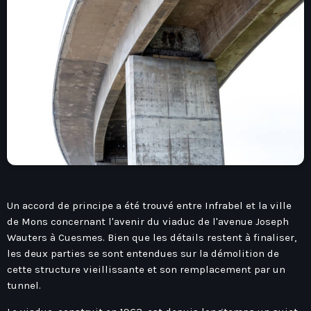
play_arrow
Seven Ile-De-France
Love Like Fun
News
keyboard_arrow_down
Auvergne-Rhône-Alpes
Podcasts
Bourgogne-Franche-Comté
Mixstation
Un accord de principe a été trouvé entre Infrabel et la ville
Bretagne
de Mons concernant l'avenir du viaduc de l'avenue Joseph
L’équipe
Wauters à Cuesmes. Bien que les détails restent à finaliser,
Centre-Val De Loire
les deux parties se sont entendues sur la démolition de
Corse
cette structure vieillissante et son remplacement par un
Contact
tunnel.
Grand-Est