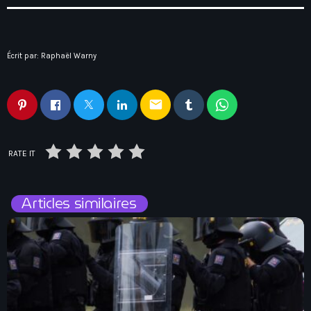
Écrit par:
Raphaël Warny
email
RATE IT
Articles similaires