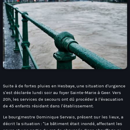
play_arrow
Seven Ile-De-France
Love Like Fun
News
keyboard_arrow_down
Auvergne-Rhône-Alpes
Podcasts
Bourgogne-Franche-Comté
Mixstation
Suite à de fortes pluies en Hesbaye, une situation d'urgence
Bretagne
s'est déclarée lundi soir au foyer Sainte-Marie à Geer. Vers
L’équipe
20h, les services de secours ont dû procéder à l'évacuation
Centre-Val De Loire
de 45 enfants résidant dans l'établissement.
Corse
Contact
Le bourgmestre Dominique Servais, présent sur les lieux, a
Grand-Est
décrit la situation : "Le bâtiment était inondé, affectant les