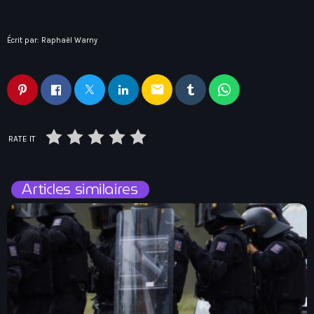
Écrit par:
Raphaël Warny
email
RATE IT
Articles similaires