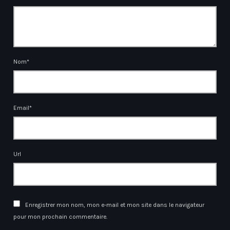
Nom*
Email*
Url
Enregistrer mon nom, mon e-mail et mon site dans le navigateur
pour mon prochain commentaire.