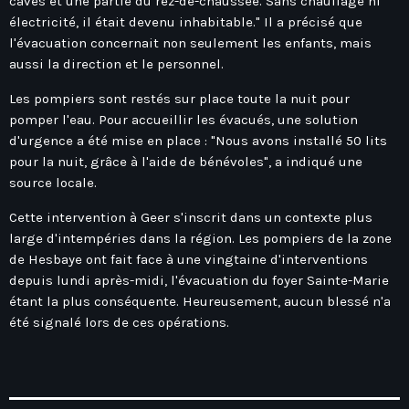
caves et une partie du rez-de-chaussée. Sans chauffage ni
Hauts-De-France
Contacts
électricité, il était devenu inhabitable." Il a précisé que
Île-De-France
l'évacuation concernait non seulement les enfants, mais
aussi la direction et le personnel.
La Réunion
Les pompiers sont restés sur place toute la nuit pour
Normandie
pomper l'eau. Pour accueillir les évacués, une solution
Nouvelle-Aquitaine
d'urgence a été mise en place : "Nous avons installé 50 lits
pour la nuit, grâce à l'aide de bénévoles", a indiqué une
Occitanie
source locale.
Pays-De-La-Loire
Cette intervention à Geer s'inscrit dans un contexte plus
Provence-Alpes-Côte D’Azur
large d'intempéries dans la région. Les pompiers de la zone
de Hesbaye ont fait face à une vingtaine d'interventions
depuis lundi après-midi, l'évacuation du foyer Sainte-Marie
étant la plus conséquente. Heureusement, aucun blessé n'a
été signalé lors de ces opérations.